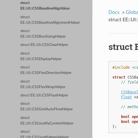
struct
EE::UI::CSSBaselineAlignValue
Docs
»
Glob
struct
struct EE::UI
EE::UI::CSSBaselineAlignmentHelper
struct
EE::UI::CSSBoxSizingHelper
struct 
struct EE::UI::CSSClearHelper
struct
EE::UI::CSSDisplayHelper
#include
<c
struct
EE::UI::CSSFlexDirectionHelper
struct
CSSB
struct
// fiel
EE::UI::CSSFlexWrapHelper
CSSBase
struct EE::UI::CSSFloatHelper
Float
v
struct
// meth
EE::UI::CSSGridAutoFlowHelper
bool
op
struct
bool
op
EE::UI::CSSJustifyContentHelper
};
struct
EE::UI::CSSJustifyItemsHelper