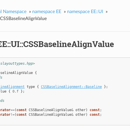
al Namespace
»
namespace EE
»
namespace EE::UI
»
::CSSBaselineAlignValue
EE::UI::CSSBaselineAlignValue
sslayouttypes.hpp>
aselineAlignValue
{
ds
lineAlignment
type
{
CSSBaselineAlignment::Baseline
};
alue
{
0.f
};
ods
erator
==
(
const
CSSBaselineAlignValue
&
other
)
const
;
erator
!=
(
const
CSSBaselineAlignValue
&
other
)
const
;