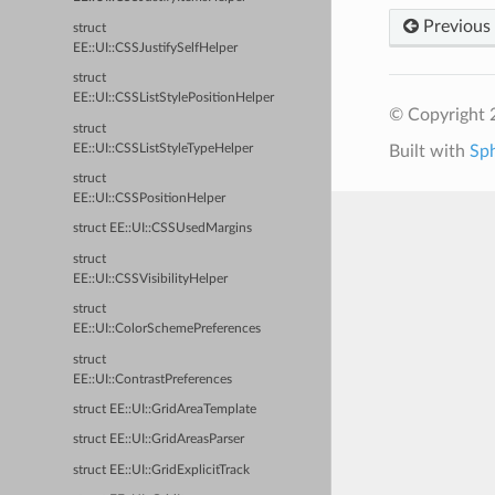
Previous
struct
EE::UI::CSSJustifySelfHelper
struct
EE::UI::CSSListStylePositionHelper
© Copyright 2
struct
EE::UI::CSSListStyleTypeHelper
Built with
Sp
struct
EE::UI::CSSPositionHelper
struct EE::UI::CSSUsedMargins
struct
EE::UI::CSSVisibilityHelper
struct
EE::UI::ColorSchemePreferences
struct
EE::UI::ContrastPreferences
struct EE::UI::GridAreaTemplate
struct EE::UI::GridAreasParser
struct EE::UI::GridExplicitTrack