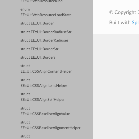
EE::UI::WebResourceKind
enum
© Copyright 2
EE::UI::WebResourceLoadState
Built with
Sp
struct EE::UI::Border
struct EE::UI::BorderRadiuseStr
struct EE::UI::BorderRadiuses
struct EE::UI::BorderStr
struct EE::UI::Borders
struct
EE::UI::CSSAlignContentHelper
struct
EE::UI::CSSAlignItemsHelper
struct
EE::UI::CSSAlignSelfHelper
struct
EE::UI::CSSBaselineAlignValue
struct
EE::UI::CSSBaselineAlignmentHelper
struct