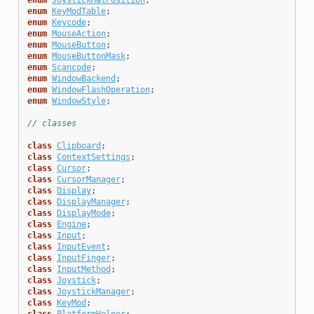
enum
KeyModTable
;
enum
Keycode
;
enum
MouseAction
;
enum
MouseButton
;
enum
MouseButtonMask
;
enum
Scancode
;
enum
WindowBackend
;
enum
WindowFlashOperation
;
enum
WindowStyle
;
// classes
class
Clipboard
;
class
ContextSettings
;
class
Cursor
;
class
CursorManager
;
class
Display
;
class
DisplayManager
;
class
DisplayMode
;
class
Engine
;
class
Input
;
class
InputEvent
;
class
InputFinger
;
class
InputMethod
;
class
Joystick
;
class
JoystickManager
;
class
KeyMod
;
class
PlatformHelper
;