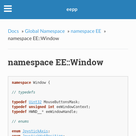
eepp
Docs
»
Global Namespace
»
namespace EE
»
namespace EE::Window
namespace EE::Window
namespace
Window
{
// typedefs
typedef
Uint32
MouseButtonsMask
;
typedef
unsigned
int
eeWindowContext
;
typedef
HWND__
*
eeWindowHandle
;
// enums
enum
JoystickAxis
;
enum
JoystickHatPosition
;