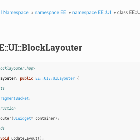
al Namespace
»
namespace EE
»
namespace EE::UI
»
class EE::
E::UI::BlockLayouter
locklayouter.hpp>
Layouter
:
public
EE::UI::UILayouter
{
cts
FragmentBucket
;
truction
youter
(
UIWidget
*
container
);
ods
void
updateLayout
();