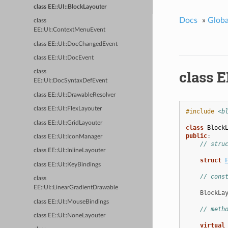
class EE::UI::BlockLayouter
Docs
»
Glob
class
EE::UI::ContextMenuEvent
class EE::UI::DocChangedEvent
class EE::UI::DocEvent
class E
class
EE::UI::DocSyntaxDefEvent
class EE::UI::DrawableResolver
class EE::UI::FlexLayouter
#include
<b
class EE::UI::GridLayouter
class
Block
public
:
class EE::UI::IconManager
// stru
class EE::UI::InlineLayouter
struct
class EE::UI::KeyBindings
// cons
class
EE::UI::LinearGradientDrawable
BlockLa
class EE::UI::MouseBindings
// meth
class EE::UI::NoneLayouter
virtual