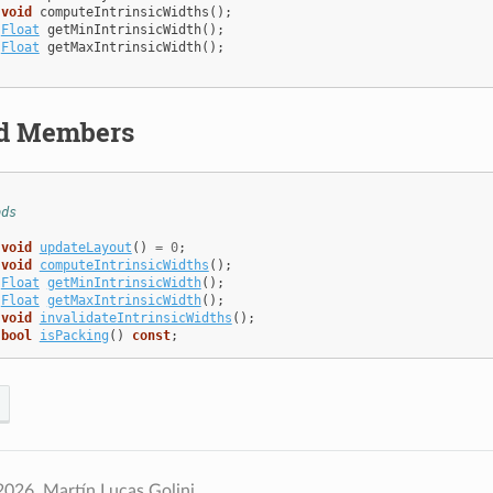
void
computeIntrinsicWidths
();
Float
getMinIntrinsicWidth
();
Float
getMaxIntrinsicWidth
();
ed Members
ods
void
updateLayout
()
=
0
;
void
computeIntrinsicWidths
();
Float
getMinIntrinsicWidth
();
Float
getMaxIntrinsicWidth
();
void
invalidateIntrinsicWidths
();
bool
isPacking
()
const
;
026, Martín Lucas Golini