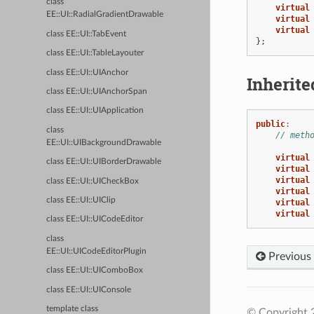
class
virtual
EE::UI::RadialGradientDrawable
virtual
virtual
class EE::UI::TabEvent
};
class EE::UI::TableLayouter
class EE::UI::UIAnchor
Inherit
class EE::UI::UIAnchorSpan
class EE::UI::UIApplication
public
:
class
// meth
EE::UI::UIBackgroundDrawable
virtual
class EE::UI::UIBorderDrawable
virtual
virtual
class EE::UI::UICheckBox
virtual
class EE::UI::UIClip
virtual
virtual
class EE::UI::UICodeEditor
class
EE::UI::UICodeEditorPlugin
Previous
class EE::UI::UIComboBox
class EE::UI::UIConsole
template class
© Copyright 2